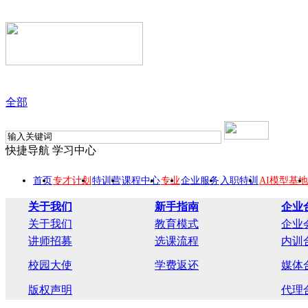
全部
快捷导航
学习中心
首页
专才计划
特训营
课程中心
专业
企业服务
入职特训
AI模型基地
关于我们
新手指南
企业
关于我们
教育模式
企业
讲师招募
选课流程
内训
校园大使
学费返还
媒体
版权声明
代理