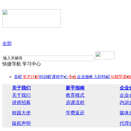
全部
快捷导航
学习中心
首页
专才计划
特训营
课程中心
专业
企业服务
入职特训
AI模型基地
关于我们
新手指南
企业
关于我们
教育模式
企业
讲师招募
选课流程
内训
校园大使
学费返还
媒体
版权声明
代理