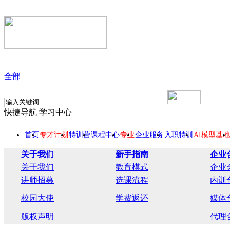
全部
快捷导航
学习中心
首页
专才计划
特训营
课程中心
专业
企业服务
入职特训
AI模型基地
关于我们
新手指南
企业
关于我们
教育模式
企业
讲师招募
选课流程
内训
校园大使
学费返还
媒体
版权声明
代理