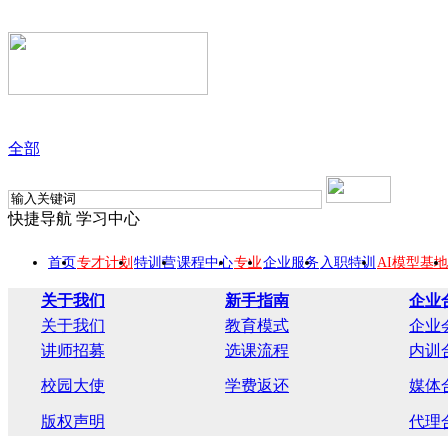
全部
快捷导航
学习中心
首页
专才计划
特训营
课程中心
专业
企业服务
入职特训
AI模型基地
关于我们
新手指南
企业
关于我们
教育模式
企业
讲师招募
选课流程
内训
校园大使
学费返还
媒体
版权声明
代理