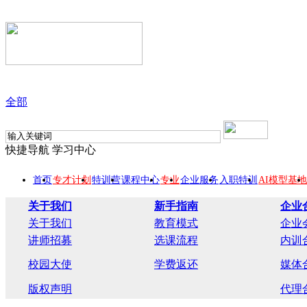
全部
快捷导航
学习中心
首页
专才计划
特训营
课程中心
专业
企业服务
入职特训
AI模型基地
关于我们
新手指南
企业
关于我们
教育模式
企业
讲师招募
选课流程
内训
校园大使
学费返还
媒体
版权声明
代理