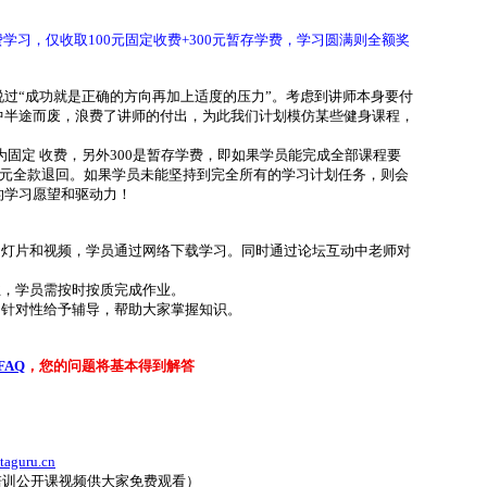
费学习，仅收取100元固定收费+300元暂存学费，学习圆满则全额奖
过“成功就是正确的方向再加上适度的压力”。考虑到讲师本身要付
中半途而废，浪费了讲师的付出，为此我们计划模仿某些健身课程，
为固定 收费
，另外300是暂存学费，即如果学员能完成全部课程要
0元全款退回。如果学员未能坚持到完全所有的学习计划任务，则会
的学习愿望和驱动力！
幻灯片和视频，学员通过网络下载学习。同时通过论坛互动中老师对
业，学员需按时按质完成作业。
，针对性给予辅导，帮助大家掌握知识。
FAQ
，您的问题将基本得到解答
aguru.cn
培训公开课视频供大家免费观看）