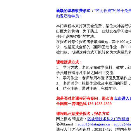
新颖的课程收费形式：
“逆向收费”约等于免
励返还给学员！
本门课程本来打算完全免费，某位大神曾经说
出巨大的劳动，为了防止一些朋友在学习途
使用“逆向收费”的方法。
在报名时每位报名者收取400元，其中100元
求，包括完成全部的书面和互动作业，则30
被扣款。期望这种方式可以转化为大家强烈
课程授课方式：
1、 学习方式：老师发布教学资料、教材，
学员进行指导及学员之间相互交流。
2、 学习作业：老师每周布置书面及互动作
3、 老师辅导：根据作业批改中发现的问题
4、 结业测验：通过测验，完成学业。
您是否对此课程还有疑问，那么请
点击进入 
全国统一咨询热线
136 1033 4399
课程现开始接受报名，报名方式
网上报名 请点击：
区块链技术从入门到精通
咨询Email ：
edu01@dataguru.cn
，
edu02@dat
课程入门讨论咨询群：
303917420
（群内有