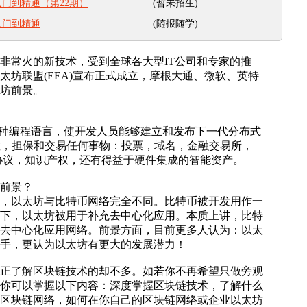
(暂未招生)
门到精通（第22期）
(随报随学)
入门到精通
非常火的新技术，受到全球各大型IT公司和专家的推
太坊联盟(EEA)宣布正式成立，摩根大通、微软、英特
太坊前景。
台和一种编程语言，使开发人员能够建立和发布下一代分布式
，分散，担保和交易任何事物：投票，域名，金融交易所，
协议，知识产权，还有得益于硬件集成的智能资产。
前景？
，以太坊与比特币网络完全不同。比特币被开发用作一
下，以太坊被用于补充去中心化应用。本质上讲，比特
去中心化应用网络。前景方面，目前更多人认为：以太
手，更认为以太坊有更大的发展潜力！
正了解区块链技术的却不多。如若你不再希望只做旁观
你可以掌握以下内容：深度掌握区块链技术，了解什么
区块链网络，如何在你自己的区块链网络或企业以太坊