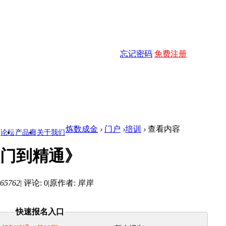
忘记密码
免费注册
炼数成金
›
门户
›
培训
›
查看内容
论坛
产品廊
关于我们
门到精通》
65762
|
评论: 0
|
原作者: 岸岸
快速报名入口