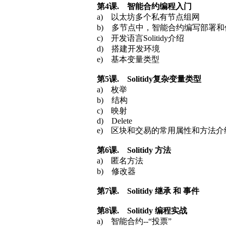
第
4
课
. 智能合约编程入门
a) 以太坊多个私有节点组网
b) 多节点中，智能合约编写部署
c) 开发语言Solitidy介绍
d) 搭建开发环境
e) 基本变量类型
第
5
课
. Solitidy复杂变量类型
a) 枚举
b) 结构
c) 映射
d) Delete
e) 区块和交易的常用属性和方法介
第6
课
. Solitidy 方法
a) 匿名方法
b) 修改器
第
7
课
. Solitidy 继承 和 事件
第
8
课
. Solitidy 编程实战
a) 智能合约--“投票”