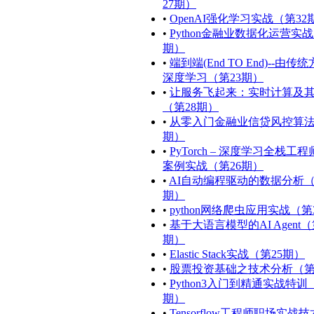
27期）
•
OpenAI强化学习实战（第32
•
Python金融业数据化运营实战
期）
•
端到端(End TO End)--由传
深度学习（第23期）
•
让服务飞起来：实时计算及
（第28期）
•
从零入门金融业信贷风控算法
期）
•
PyTorch – 深度学习全栈工
案例实战（第26期）
•
AI自动编程驱动的数据分析
期）
•
python网络爬虫应用实战（第
•
基于大语言模型的AI Agent（
期）
•
Elastic Stack实战（第25期）
•
股票投资基础之技术分析（第
•
Python3入门到精通实战特训
期）
•
Tensorflow工程师职场实战