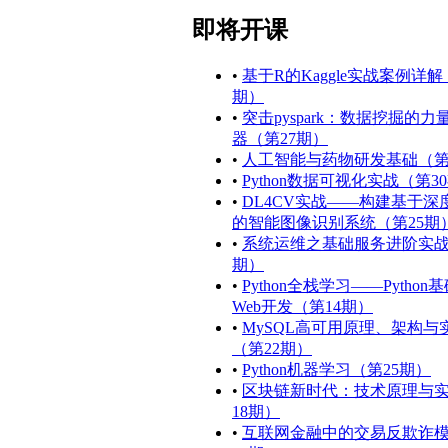
即将开课
•
基于R的Kaggle实战案例详解
期）
•
突击pyspark：数据挖掘的力
器（第27期）
•
人工智能与药物研发基础（第
•
Python数据可视化实战（第3
•
DL4CV实战——构建基于深
的智能图像识别系统（第25期
•
系统运维之基础服务进阶实战
期）
•
Python全栈学习——Python
Web开发（第14期）
•
MySQL高可用原理、架构与
（第22期）
•
Python机器学习（第25期）
•
区块链新时代：技术原理与
18期）
•
互联网金融中的交易反欺诈