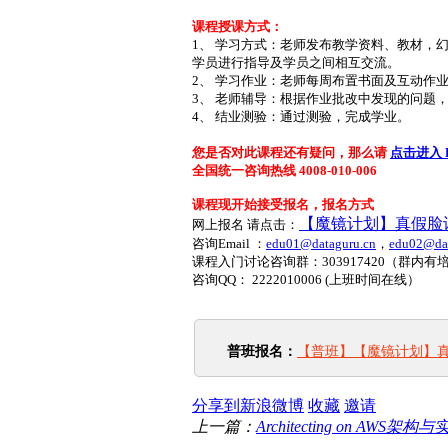
课程授课方式：
1、 学习方式：老师发布教学资料、教材，
学员进行指导及学员之间相互交流。
2、 学习作业：老师每周布置书面及互动作
3、 老师辅导：根据作业批改中发现的问题
4、 结业测验：通过测验，完成学业。
您是否对此课程还有疑问，那么请
点击进入 
全国统一咨询热线 4008-010-006
课程现开始接受报名，报名方式
【魔镜计划】真假脸
网上报名 请点击：
咨询Email ：
edu01@dataguru.cn
，
edu02@dat
课程入门讨论咨询群：
303917420
（群内有
咨询QQ： 2222010006 (上班时间在线）
普班报名：
【普班】【魔镜计划】
分享到新浪微博
收藏
邀请
上一篇：
Architecting on AWS架构