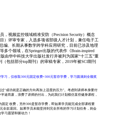
监控领域精准安防（Precision Security）概念
目）评审专家，入选多项省部级人才计划，兼任电子工
”总编、长期从事数学跨学科应用研究，目前已涉及地理
，在Springer出版的代表作《Brain-inspired
perception》纸质版由华中科技大学出版社发行并被列为国家“十三五”重
（包括部分top期刊）的审稿专家，2019年被SCI期刊
费学习，仅收取300元固定收费+300元暂存学费，学习圆满则全额奖
过“成功就是正确的方向再加上适度的压力”。考虑到讲师本身要付
中半途而废，浪费了讲师的付出，为此我们计划模仿某些健身课程，
为固定 收费
，另外300是暂存学费，即如果学员能完成全部课程要
0元全款退回。如果学员未能坚持到完全所有的学习计划任务，则会
的学习愿望和驱动力！