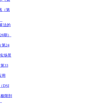
与实践（第
）
理算法的
28期）
（第24
真实场景
第33
应用
g（DSI
，极限剖
）