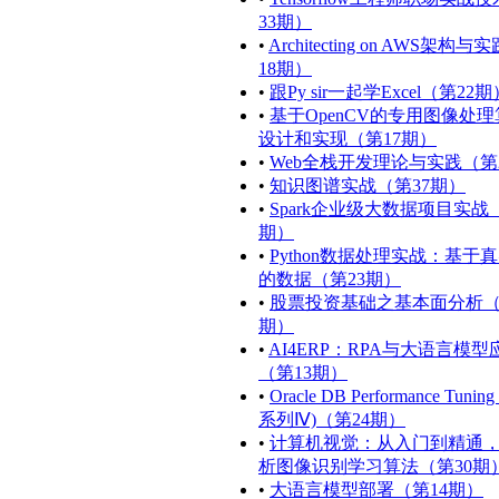
33期）
•
Architecting on AWS架构
18期）
•
跟Py sir一起学Excel（第22期
•
基于OpenCV的专用图像处
设计和实现（第17期）
•
Web全栈开发理论与实践（第
•
知识图谱实战（第37期）
•
Spark企业级大数据项目实战
期）
•
Python数据处理实战：基于
的数据（第23期）
•
股票投资基础之基本面分析（
期）
•
AI4ERP：RPA与大语言模型
（第13期）
•
Oracle DB Performance Tunin
系列Ⅳ)（第24期）
•
计算机视觉：从入门到精通
析图像识别学习算法（第30期
•
大语言模型部署（第14期）