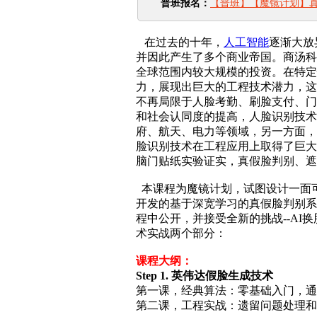
普班报名：
【普班】【魔镜计划】
在过去的十年，
人工智能
逐渐大放
并因此产生了多个商业帝国。商汤科
全球范围内较大规模的投资。在特定
力，展现出巨大的工程技术潜力，这
不再局限于人脸考勤、刷脸支付、门
和社会认同度的提高，人脸识别技术
府、航天、电力等领域，另一方面，
脸识别技术在工程应用上取得了巨大
脑门贴纸实验证实，真假脸判别、遮
本课程为魔镜计划，试图设计一面可
开发的基于深宽学习的真假脸判别系
程中公开，并接受全新的挑战--A
术实战两个部分：
课程大纲：
Step 1. 英伟达假脸生成技术
第一课，经典算法：零基础入门，通
第二课，工程实战：遗留问题处理和