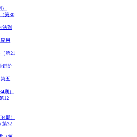
期）
（第30
统方法到
其应用
（第21
程师进阶
（第五
34期）
第12
34期）
（第32
技术（第