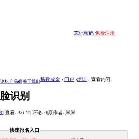
忘记密码
免费注册
炼数成金
›
门户
›
培训
›
查看内容
论坛
产品廊
关于我们
脸识别
数
|
查看:
92114
|
评论: 0
|
原作者: 岸岸
快速报名入口