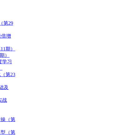
（第29
量倍增
11期）
0期）
度学习
）
（第23
基础及
实战
实操（第
模型（第