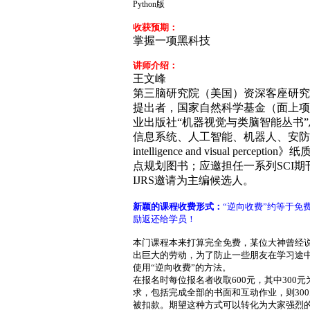
Python版
收获预期：
掌握一项黑科技
讲师介绍：
王文峰
第三脑研究院（美国）资深客座研究员，视频
提出者，国家自然科学基金（面上项
业出版社“机器视觉与类脑智能丛书
信息系统、人工智能、机器人、安防等多个领域
intelligence and visual 
点规划图书；应邀担任一系列SCI期刊
IJRS邀请为主编候选人。
新颖的课程收费形式：
“逆向收费”约等于免
励返还给学员！
本门课程本来打算完全免费，某位大神曾经说
出巨大的劳动，为了防止一些朋友在学习途
使用“逆向收费”的方法。
在报名时每位报名者收取600元，其中300元
求，包括完成全部的书面和互动作业，则30
被扣款。期望这种方式可以转化为大家强烈