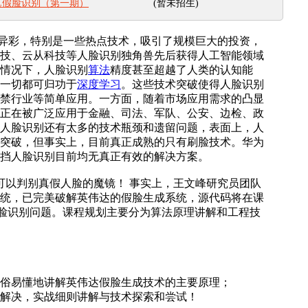
(暂未招生)
真假脸识别（第一期）
异彩，特别是一些热点技术，吸引了规模巨大的投资，
技、云从科技等人脸识别独角兽先后获得人工智能领域
情况下，人脸识别
算法
精度甚至超越了人类的认知能
一切都可归功于
深度学习
。这些技术突破使得人脸识别
禁行业等简单应用。一方面，随着市场应用需求的凸显
正在被广泛应用于金融、司法、军队、公安、边检、政
人脸识别还有太多的技术瓶颈和遗留问题，表面上，人
突破，但事实上，目前真正成熟的只有刷脸技术。华为
挡人脸识别目前均无真正有效的解决方案。
以判别真假人脸的魔镜！ 事实上，王文峰研究员团队
统，已完美破解英伟达的假脸生成系统，源代码将在课
I换脸识别问题。课程规划主要分为算法原理讲解和工程技
俗易懂地讲解英伟达假脸生成技术的主要原理；
解决，实战细则讲解与技术探索和尝试！