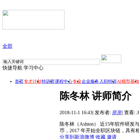
全部
快捷导航
学习中心
首页
专才计划
特训营
课程中心
专业
企业服务
入职特训
AI模型基地
陈冬林 讲师简介
2018-11-1 16:43
|
发布者:
岸岸
|
查看:
3
陈冬林（Ashton） 近15年软件研
币，2017 年开始全职区块链，具有
分享到新浪微博
收藏
邀请