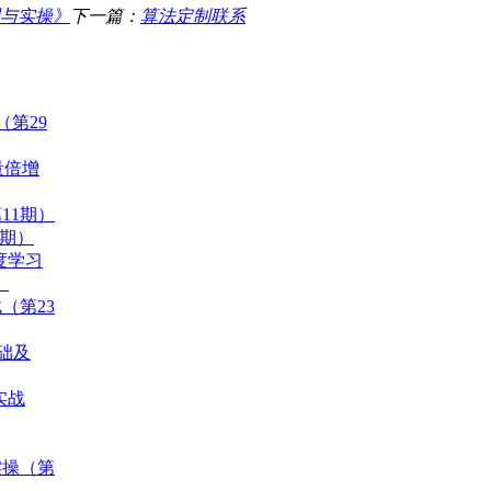
与实操》
下一篇：
算法定制联系
（第29
量倍增
11期）
0期）
度学习
）
（第23
基础及
实战
实操（第