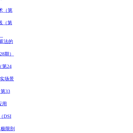
技术（第
与实践（第
）
理算法的
28期）
（第24
真实场景
第33
应用
g（DSI
，极限剖