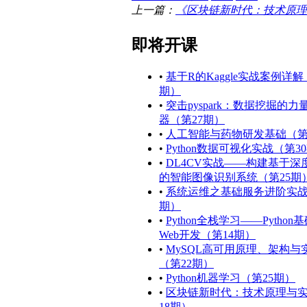
上一篇：
《区块链新时代：技术原理
即将开课
•
基于R的Kaggle实战案例详解
期）
•
突击pyspark：数据挖掘的力
器（第27期）
•
人工智能与药物研发基础（第
•
Python数据可视化实战（第3
•
DL4CV实战——构建基于深
的智能图像识别系统（第25期
•
系统运维之基础服务进阶实战
期）
•
Python全栈学习——Python
Web开发（第14期）
•
MySQL高可用原理、架构与
（第22期）
•
Python机器学习（第25期）
•
区块链新时代：技术原理与
18期）