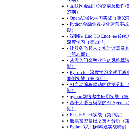
•
互联网金融中的交易反欺诈
27期）
•
OpenAI强化学习实战（第32
•
Python金融业数据化运营实战
期）
•
端到端(End TO End)--由传
深度学习（第23期）
•
让服务飞起来：实时计算及
（第28期）
•
从零入门金融业信贷风控算法
期）
•
PyTorch – 深度学习全栈工
案例实战（第26期）
•
AI自动编程驱动的数据分析
期）
•
python网络爬虫应用实战（第
•
基于大语言模型的AI Agent（
期）
•
Elastic Stack实战（第25期）
•
股票投资基础之技术分析（第
•
Python3入门到精通实战特训