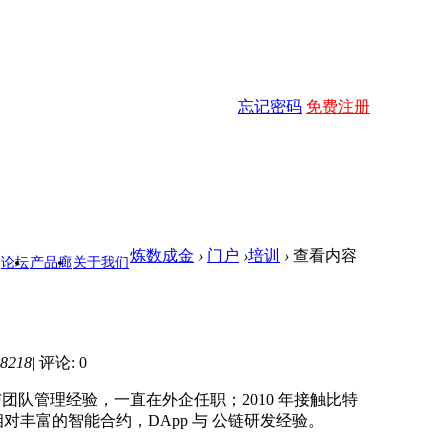
忘记密码
免费注册
炼数成金
›
门户
›
培训
›
查看内容
论坛
产品廊
关于我们
8218
|
评论: 0
发与团队管理经验，一直在外企任职；2010 年接触比特
相对丰富的智能合约，DApp 与 公链研发经验。