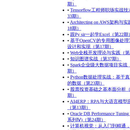
期）
•
Tensorflow工程师职场实战
33期）
•
Architecting on AWS架构
18期）
•
跟Py sir一起学Excel（第22期
•
基于OpenCV的专用图像处
设计和实现（第17期）
•
Web全栈开发理论与实践（第
•
知识图谱实战（第37期）
•
Spark企业级大数据项目实战
期）
•
Python数据处理实战：基于
的数据（第23期）
•
股票投资基础之基本面分析（
期）
•
AI4ERP：RPA与大语言模型
（第13期）
•
Oracle DB Performance Tunin
系列Ⅳ)（第24期）
•
计算机视觉：从入门到精通