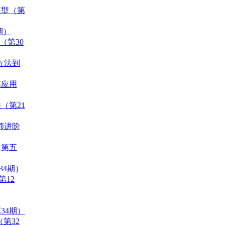
模型（第
期）
（第30
统方法到
其应用
（第21
程师进阶
（第五
34期）
第12
34期）
（第32