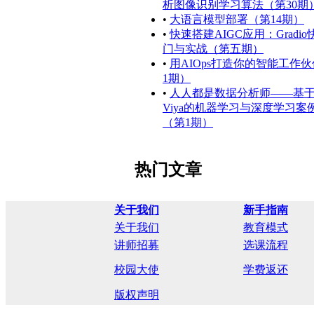
析图像识别学习算法（第30期
•
大语言模型部署（第14期）
•
快速搭建AIGC应用：Gradi
门与实战（第五期）
•
用AIOps打造你的智能工作
1期）
•
人人都是数据分析师——基于
Viya的机器学习与深度学习案
（第1期）
热门文章
关于我们
新手指南
关于我们
教育模式
讲师招募
选课流程
校园大使
学费返还
版权声明