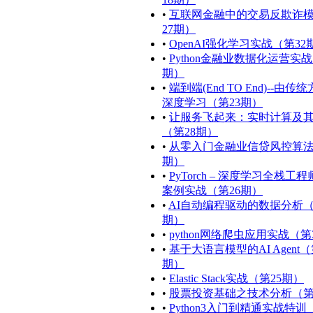
•
互联网金融中的交易反欺诈
27期）
•
OpenAI强化学习实战（第32
•
Python金融业数据化运营实战
期）
•
端到端(End TO End)--由传
深度学习（第23期）
•
让服务飞起来：实时计算及
（第28期）
•
从零入门金融业信贷风控算法
期）
•
PyTorch – 深度学习全栈工
案例实战（第26期）
•
AI自动编程驱动的数据分析
期）
•
python网络爬虫应用实战（第
•
基于大语言模型的AI Agent（
期）
•
Elastic Stack实战（第25期）
•
股票投资基础之技术分析（第
•
Python3入门到精通实战特训