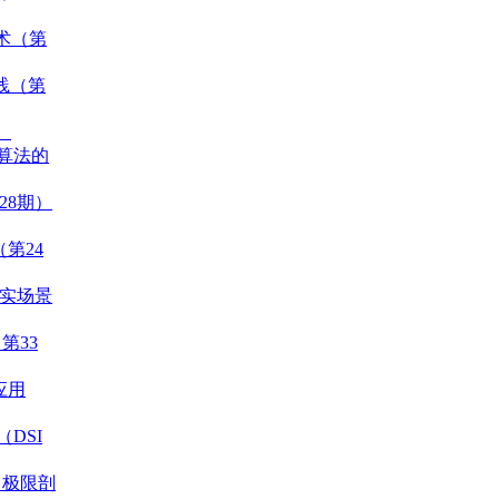
技术（第
与实践（第
）
理算法的
28期）
（第24
真实场景
第33
应用
g（DSI
，极限剖