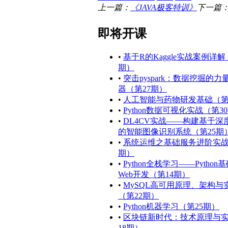
上一篇：
《JAVA极客特训》
下一篇
即将开课
•
基于R的Kaggle实战案例详解
期）
•
突击pyspark：数据挖掘的力
器（第27期）
•
人工智能与药物研发基础（第
•
Python数据可视化实战（第3
•
DL4CV实战——构建基于深
的智能图像识别系统（第25期
•
系统运维之基础服务进阶实战
期）
•
Python全栈学习——Python
Web开发（第14期）
•
MySQL高可用原理、架构与
（第22期）
•
Python机器学习（第25期）
•
区块链新时代：技术原理与
18期）