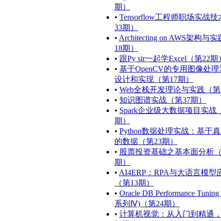
期）
•
Tensorflow工程师职场实战
33期）
•
Architecting on AWS架构
18期）
•
跟Py sir一起学Excel（第22期
•
基于OpenCV的专用图像处
设计和实现（第17期）
•
Web全栈开发理论与实践（第
•
知识图谱实战（第37期）
•
Spark企业级大数据项目实战
期）
•
Python数据处理实战：基于
的数据（第23期）
•
股票投资基础之基本面分析（
期）
•
AI4ERP：RPA与大语言模型
（第13期）
•
Oracle DB Performance Tunin
系列Ⅳ)（第24期）
•
计算机视觉：从入门到精通