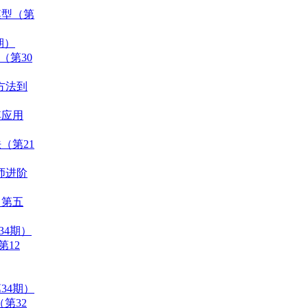
模型（第
期）
（第30
统方法到
其应用
（第21
程师进阶
（第五
34期）
第12
34期）
（第32