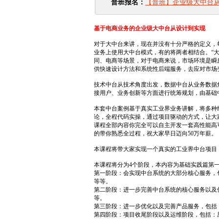
普班报名：
【普班】企业级大中台
基于电商业务的企业级大中台从设计到实现
对于大中台来讲，现在并没有十分严格的定义，
业务上使用大中台模式，有的将两者相结合。“大
同、电商等场景，对于电商来说，市场环境是瞬
供快速设计方法和系统性后端服务，去应对市场
技术中台从技术角度出发，数据中台从业务数据
接用户、业务创新等方面进行统筹规划，由基础
本套中台案例基于真实工业界业务讲解，将多种
论，全程代码实操，通过项目驱动的方式，让大
课程全部内容你完全可以自主开发一套高性能高
的带你熟悉全过程，祝大家早日迈向50万年薪。
本课程将带大家实现一个真实的工业界中台项目
本课程将分为4个阶段，本内容为基础实践篇第
第一阶段：会实现中台系统的大部分核心服务，
等等。
第二阶段：进一步完善中台系统的核心服务以及
等。
第三阶段：进一步优化以及完善产品服务，包括：
第四阶段：项目收尾阶段以及运维阶段，包括：压