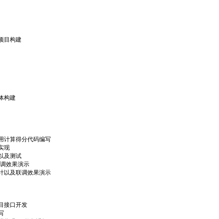
项目构建
体构建
用计算得分代码编写
实现
以及测试
联调效果演示
计以及联调效果演示
目接口开发
写