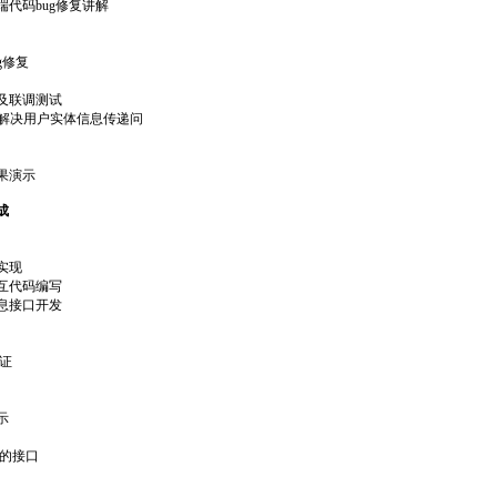
代码bug修复讲解
g修复
及联调测试
巧妙解决用户实体信息传递问
果演示
成
实现
互代码编写
息接口开发
验证
示
要的接口