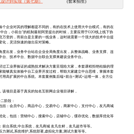
(暂未招生)
从设计到实现（第七期）
每个企业对其的理解都是不同的，有的在技术上使用大中台模式，有的在
中台，小前台”的机制最初阿里提出的时候，主要应用于O2O线上线下协
息万变的，而前台是主要的一线业务，这时就需要一个强大的技术中台提
变化，灵活快速的做出应对策略。
角度出发，业务中台站在企业全局角度出发，从整体战略、业务支撑、连
中台、技术中台、数据中台联合支撑来建设业务中台。
经过工业界验证的成熟技术解决方案呈现给大家，本套课程拒绝枯燥的理
家能够真实体验中台工业界开发过程，帮助大家建立中台思维，掌握本套
可用高扩展的中台系统。本套案例集后端+前台+测试+运维一体，全方位
，该项目是基于真实的知名互联网企业项目讲解，
一二阶段：
包括：会员中心，商品中心，交易中心，商家中心，支付中心，友凡商城
优化，包括：营销中心，搜索中心，店铺中心，缓存优化，数据库优化等
前台系统,中台系统，友凡商城 友凡生鲜，友凡超市等等。
力测试,系统维护,系统部署,虚拟化方案,测试方案等等。