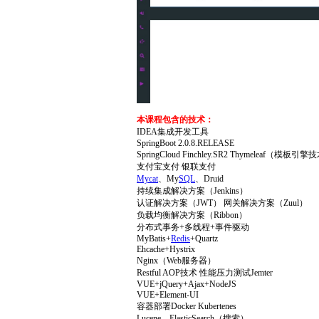
本课程包含的技术：
IDEA集成开发工具
SpringBoot 2.0.8.RELEASE
SpringCloud Finchley.SR2 Thymeleaf（模板引
支付宝支付 银联支付
Mycat
、My
SQL
、Druid
持续集成解决方案（Jenkins）
认证解决方案（JWT） 网关解决方案（Zuul）
负载均衡解决方案（Ribbon）
分布式事务+多线程+事件驱动
MyBatis+
Redis
+Quartz
Ehcache+Hystrix
Nginx（Web服务器）
Restful AOP技术 性能压力测试Jemter
VUE+jQuery+Ajax+NodeJS
VUE+Element-UI
容器部署Docker Kubertenes
Lucene、ElasticSearch（搜索）