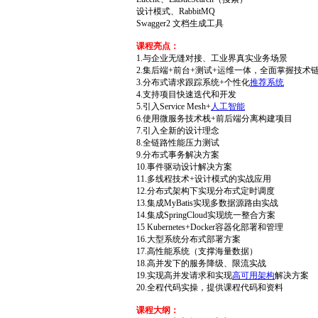
设计模式、RabbitMQ
Swagger2 文档生成工具
课程亮点：
1.与企业无缝对接、工业界真实业务场景
2.集后端+前台+测试+运维一体，全面掌握技术
3.分布式请求跟踪系统+个性化
推荐系统
4.支持项目快速迭代和开发
5.引入Service Mesh+
人工智能
6.使用微服务技术栈+前后端分离构建项目
7.引入全新的设计理念
8.全链路性能压力测试
9.分布式事务解决方案
10.事件驱动设计解决方案
11.多线程技术+设计模式的实战应用
12.分布式架构下实现分布式定时调度
13.集成MyBatis实现多数据源路由实战
14.集成SpringCloud实现统一整合方案
15 Kubernetes+Docker容器化部署和管理
16.大型系统分布式部署方案
17.高性能系统（支撑海量数据）
18.高并发下的服务降级、限流实战
19.实现高并发请求和实现
高可用架构
解决方案
20.全程代码实操，提供课程代码和资料
课程大纲：