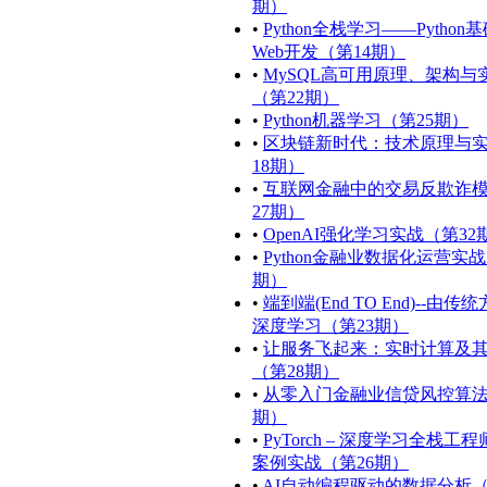
期）
•
Python全栈学习——Python
Web开发（第14期）
•
MySQL高可用原理、架构与
（第22期）
•
Python机器学习（第25期）
•
区块链新时代：技术原理与
18期）
•
互联网金融中的交易反欺诈
27期）
•
OpenAI强化学习实战（第32
•
Python金融业数据化运营实战
期）
•
端到端(End TO End)--由传
深度学习（第23期）
•
让服务飞起来：实时计算及
（第28期）
•
从零入门金融业信贷风控算法
期）
•
PyTorch – 深度学习全栈工
案例实战（第26期）
•
AI自动编程驱动的数据分析