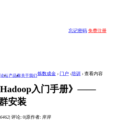
忘记密码
免费注册
炼数成金
›
门户
›
培训
›
查看内容
论坛
产品廊
关于我们
adoop入门手册》——
p集群安装
6462
|
评论: 0
|
原作者: 岸岸