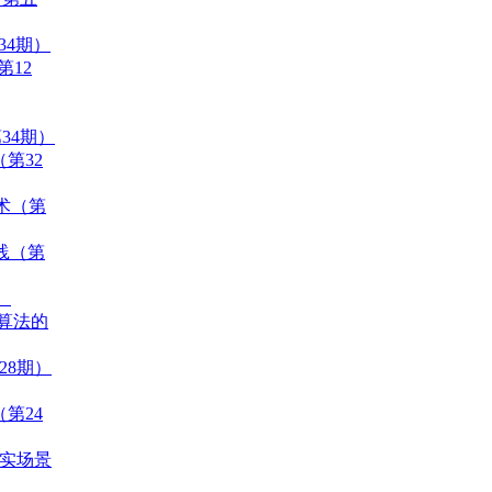
34期）
第12
34期）
（第32
技术（第
与实践（第
）
理算法的
28期）
（第24
真实场景