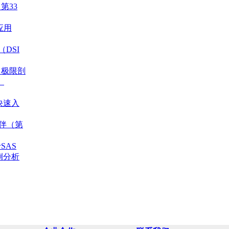
第33
应用
g（DSI
，极限剖
）
o快速入
伙伴（第
SAS
例分析