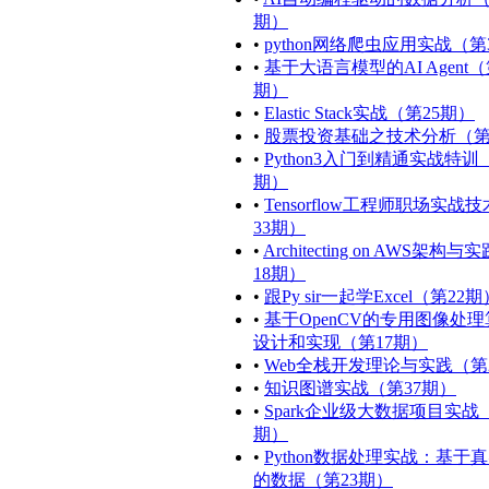
期）
•
python网络爬虫应用实战（第
•
基于大语言模型的AI Agent（
期）
•
Elastic Stack实战（第25期）
•
股票投资基础之技术分析（第
•
Python3入门到精通实战特训
期）
•
Tensorflow工程师职场实战
33期）
•
Architecting on AWS架构
18期）
•
跟Py sir一起学Excel（第22期
•
基于OpenCV的专用图像处
设计和实现（第17期）
•
Web全栈开发理论与实践（第
•
知识图谱实战（第37期）
•
Spark企业级大数据项目实战
期）
•
Python数据处理实战：基于
的数据（第23期）