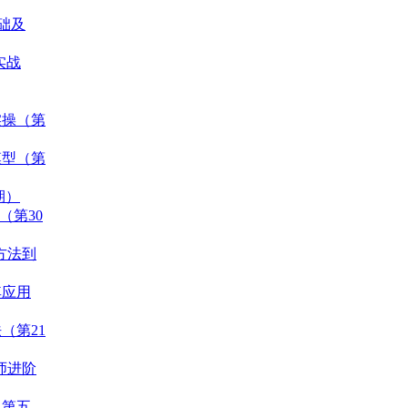
基础及
实战
实操（第
模型（第
期）
（第30
统方法到
其应用
（第21
程师进阶
（第五