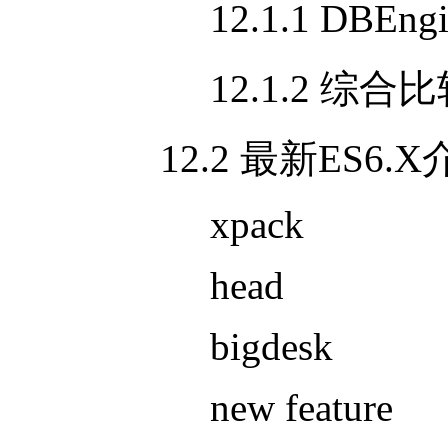
12.1.1 DBEng
12.1.2 综合比
12.2 最新
ES6.X
xpack
head
bigdesk
new feature