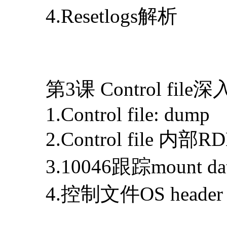
4.Resetlogs解析
第3课 Control fil
1.Control file: dump
2.Control file 内部
3.10046跟踪mount dat
4.控制文件OS header 