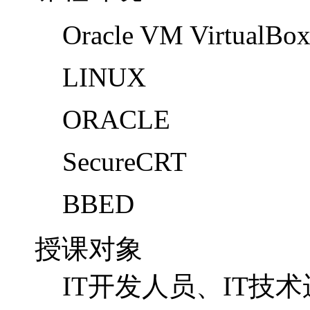
Oracle VM VirtualBo
LINUX
ORACLE
SecureCRT
BBED
授课对象
IT开发人员、IT技