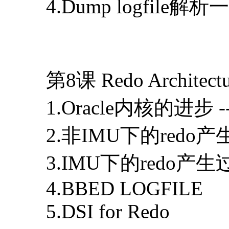
4.Dump logfil
第8课 Redo Architectur
1.Oracle内核的进步 
2.非IMU下的redo
3.IMU下的redo产生
4.BBED LOGFILE
5.DSI for Redo